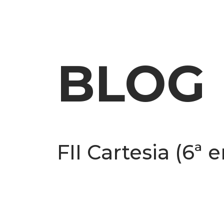
SOBRE NÓS
O QUE 
BLOG
FII Cartesia (6ª